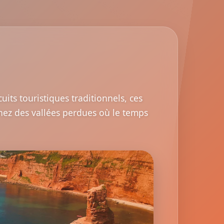
uits touristiques traditionnels, ces
inez des vallées perdues où le temps