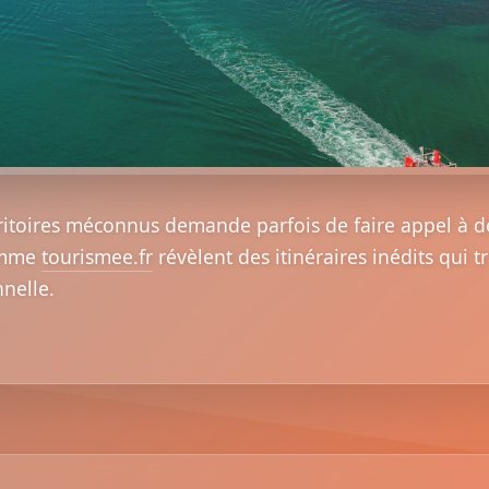
rritoires méconnus demande parfois de faire appel à d
omme
tourismee.fr
révèlent des itinéraires inédits qui
nelle.