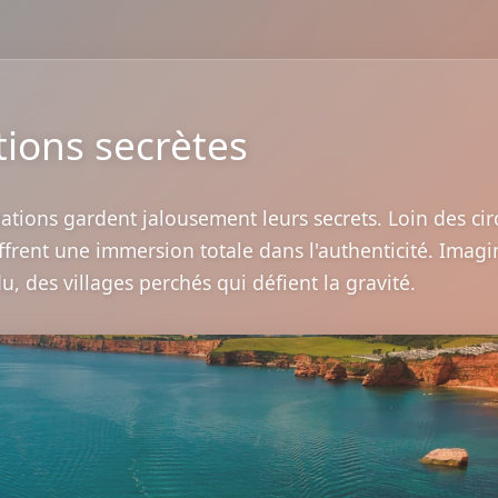
tions secrètes
ations gardent jalousement leurs secrets. Loin des circ
ffrent une immersion totale dans l'authenticité. Imag
 des villages perchés qui défient la gravité.