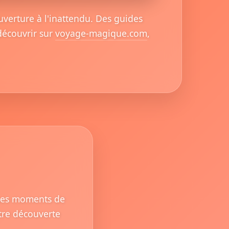
verture à l'inattendu. Des guides
découvrir sur
voyage-magique.com
,
 ses moments de
ntre découverte