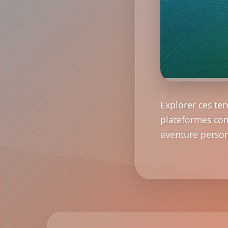
Explorer ces te
plateformes c
aventure person