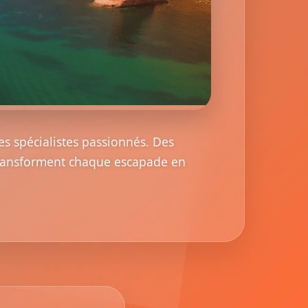
es spécialistes passionnés. Des
 transforment chaque escapade en