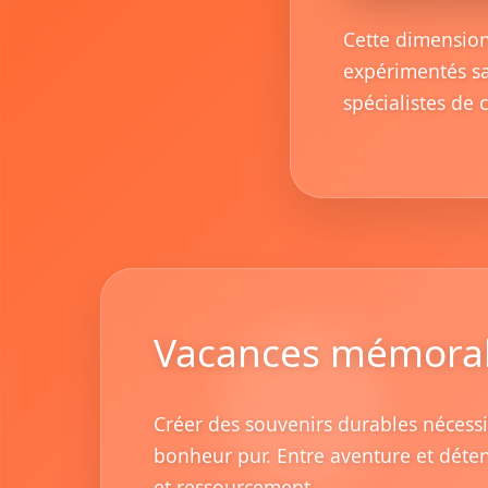
Cette dimension
expérimentés sa
spécialistes de
Vacances mémora
Créer des souvenirs durables nécessi
bonheur pur. Entre aventure et détent
et ressourcement.